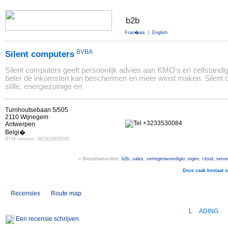
Fran�ais
|
English
BVBA
Silent computers
Silent computers geeft persoonlijk advies aan KMO's en zelfstandi
beter de inkomsten kan beschermen en meer winst maken. Silent c
stille, energiezuinige en
Turnhoutsebaan 5/505
2110 Wijnegem
+3233530084
Antwerpen
Belgi�
BTW nummer:
BE0819659205
» Sleutelwoorden:
b2b
,
sales
,
vertegenwoordiger
,
eigen
,
cloud
,
serve
Deze zaak bestaat 
Recensies
Route map
L
ADING
Een recensie schrijven